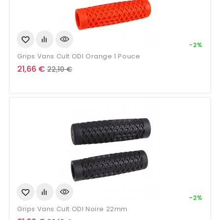
-2%
Grips Vans Cult ODI Orange 1 Pouce
Prix
Prix
21,66 €
22,10 €
de
base
-2%
Grips Vans Cult ODI Noire 22mm