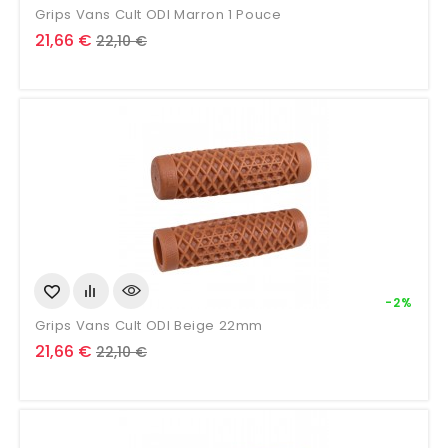
Grips Vans Cult ODI Marron 1 Pouce
Prix
Prix
21,66 €
22,10 €
de
base
-2%
Grips Vans Cult ODI Beige 22mm
Prix
Prix
21,66 €
22,10 €
de
base