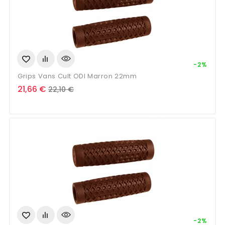
-2%
Grips Vans Cult ODI Marron 22mm
Prix
Prix
21,66 €
22,10 €
de
base
-2%