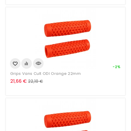
base
-2%
Grips Vans Cult ODI Orange 22mm
Prix
Prix
21,66 €
22,10 €
de
base