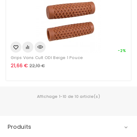
-2%
Grips Vans Cult ODI Beige 1 Pouce
Prix
Prix
21,66 €
22,10 €
de
base
Affichage 1-10 de 10 article(s)
Produits
