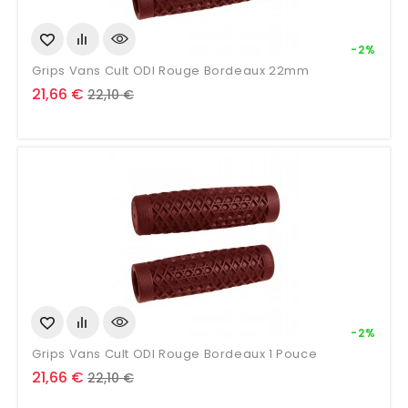
-2%
Grips Vans Cult ODI Rouge Bordeaux 22mm
Prix
Prix
21,66 €
22,10 €
de
base
-2%
Grips Vans Cult ODI Rouge Bordeaux 1 Pouce
Prix
Prix
21,66 €
22,10 €
de