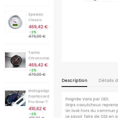
base
Speedo
Classic
Prix
469,42 €
Prix
-2%
de
479,00 €
base
Tacho
Chronoclassic
Prix
469,42 €
Prix
-2%
de
479,00 €
base
Description
Détails 
Motogadget
Dashboard
Poignée Vans par ODI.
Pro Nine-T
Grips caoutchouc reprenan
Prix
410,62 €
Un look hors du commun po
Prix
-2%
Le savoir faire de ODI en 
de