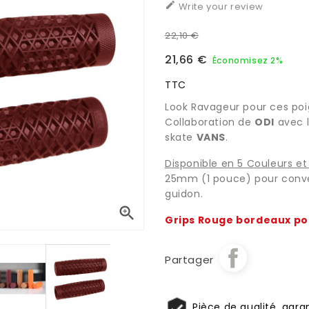

Write your review
22,10 €
21,66 €
Économisez 2%
TTC
Look Ravageur pour ces poi
Collaboration de
ODI
avec l
skate
VANS
.
Disponible en 5 Couleurs et 
25mm (1 pouce) pour conve
guidon.

Grips Rouge bordeaux po
Partager
Pièce de qualité, garan