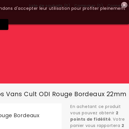
Liste de souhaits (
0
)
Comparer (
0
)
Connexion
ndons d'accepter leur utilisation pour profiter pleinement
ps Vans Cult ODI Rouge Bordeaux 22mm
En achetant ce produit
vous pouvez obtenir
2
Rouge Bordeaux
points de fidélité
. Votre
panier vous rapportera
2