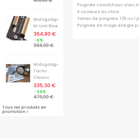
419,00 €
base
Poignée caoutchouc avec t
5 couleurs au choix
Tailles de poignée 7/8 ou 1
Motogadget
Poignée de tirage élargie po
M-Unit Blue
Prix
364,80 €
Prix
-5%
de
384,00 €
base
Motogadget
Tacho
Classic
Prix
335,30 €
Prix
-30%
de
479,00 €
base
Tous les produits en
promotion
