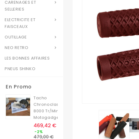
CARENAGES ET

SELLERIES
ELECTRICITE ET

FAISCEAUX
OUTILLAGE

NEO RETRO

LES BONNES AFFAIRES
PNEUS SHINKO
En Promo
Tacho
Chronoclassic
8000 Tr/min
Motogadget
Prix
469,42 €
Prix
-2%
de
479,00 €