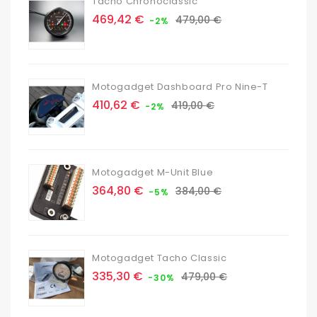
Tacho Chronoclassic
Prix
Prix
469,42 €
479,00 €
-2%
de
base
Motogadget Dashboard Pro Nine-T
Prix
Prix
410,62 €
419,00 €
-2%
de
base
Motogadget M-Unit Blue
Prix
Prix
364,80 €
384,00 €
-5%
de
base
Motogadget Tacho Classic
Prix
Prix
335,30 €
479,00 €
-30%
de
base