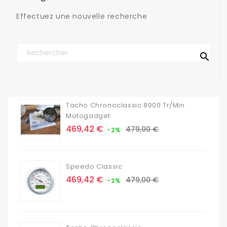
Effectuez une nouvelle recherche

Tacho Chronoclassic 8000 Tr/min
Motogadget
Prix
Prix
469,42 €
479,00 €
-2%
de
base
Speedo Classic
Prix
Prix
469,42 €
479,00 €
-2%
de
base