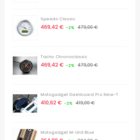
de
base
Speedo Classic
Prix
Prix
469,42 €
479,00 €
-2%
de
base
Tacho Chronoclassic
Prix
Prix
469,42 €
479,00 €
-2%
de
base
Motogadget Dashboard Pro Nine-T
Prix
Prix
410,62 €
419,00 €
-2%
de
base
Motogadget M-Unit Blue