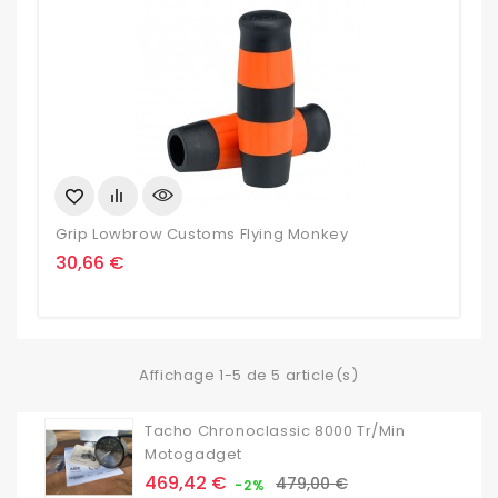
Grip Lowbrow Customs Flying Monkey
Prix
30,66 €
Affichage 1-5 de 5 article(s)
Tacho Chronoclassic 8000 Tr/min
Motogadget
Prix
Prix
469,42 €
479,00 €
-2%