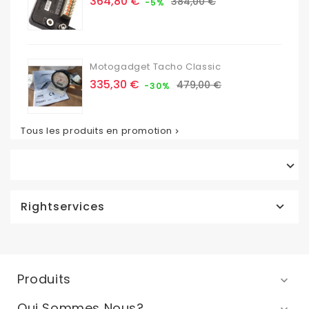
Prix
Prix
364,80 €
384,00 €
-5%
de
base
Motogadget Tacho Classic
Prix
Prix
335,30 €
479,00 €
-30%
de
base
Tous les produits en promotion


Rightservices

Produits

Qui Sommes Nous?