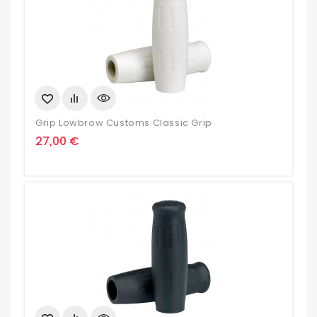
Grip Lowbrow Customs Classic Grip
Prix
27,00 €