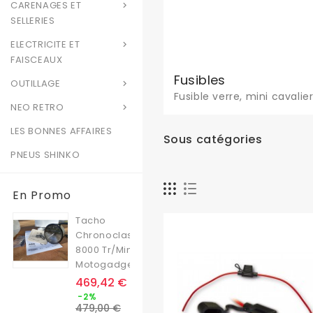
CARENAGES ET

SELLERIES
ELECTRICITE ET

FAISCEAUX
Fusibles
OUTILLAGE

Fusible verre, mini cavalie
NEO RETRO

LES BONNES AFFAIRES
Sous catégories
PNEUS SHINKO
En Promo
Tacho
Chronoclassic
8000 Tr/min
Motogadget
Prix
469,42 €
Prix
-2%
de
479,00 €