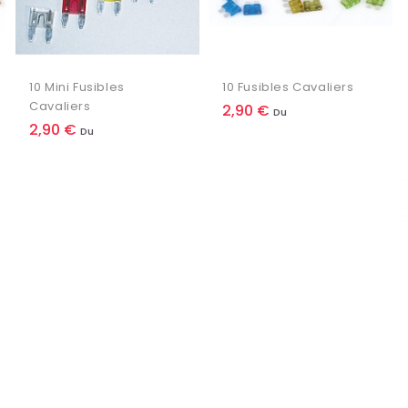
10 Mini Fusibles
10 Fusibles Cavaliers
Cavaliers
Prix
2,90 €
Du
Prix
2,90 €
Du