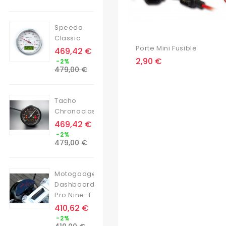
base
Speedo
Classic
Porte Mini Fusible
Prix
469,42 €
Prix
Prix
2,90 €
-2%
de
479,00 €
base
Tacho
Chronoclassic
Prix
469,42 €
Prix
-2%
de
479,00 €
base
Motogadget
Dashboard
Pro Nine-T
Prix
410,62 €
Prix
-2%
de