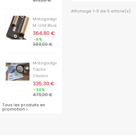
419,00 €
base
Affichage 1-5 de 5 article(s)
Motogadget
M-Unit Blue
Prix
364,80 €
Prix
-5%
de
384,00 €
base
Motogadget
Tacho
Classic
Prix
335,30 €
Prix
-30%
de
479,00 €
base
Tous les produits en
promotion
