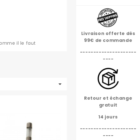
Livraison offerte dés
99€ de commande
comme il le faut
---------------------
----

Retour et échange
gratuit
14 jours
---------------------
----