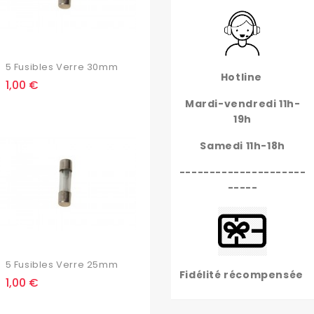
5 Fusibles Verre 30mm
Hotline
Prix
1,00 €
Mardi-vendredi 11h-
19h
Samedi 11h-18h
---------------------
-----
5 Fusibles Verre 25mm
Fidélité récompensée
Prix
1,00 €