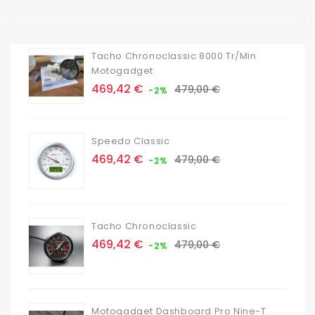
Tacho Chronoclassic 8000 Tr/min
Motogadget
Prix
Prix
469,42 €
479,00 €
-2%
de
base
Speedo Classic
Prix
Prix
469,42 €
479,00 €
-2%
de
base
Tacho Chronoclassic
Prix
Prix
469,42 €
479,00 €
-2%
de
base
Motogadget Dashboard Pro Nine-T