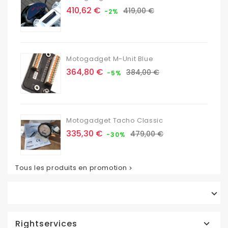
Prix
Prix
410,62 €
419,00 €
-2%
de
base
Motogadget M-Unit Blue
Prix
Prix
364,80 €
384,00 €
-5%
de
base
Motogadget Tacho Classic
Prix
Prix
335,30 €
479,00 €
-30%
de
base
Tous les produits en promotion


Rightservices
