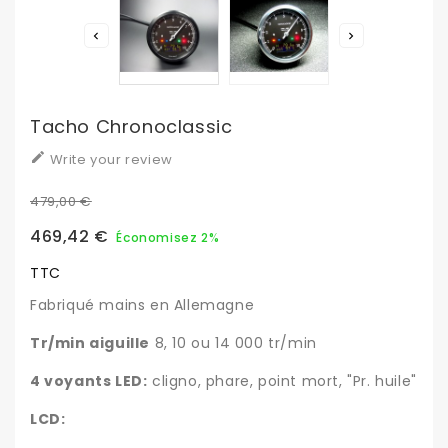


Tacho Chronoclassic

Write your review
479,00 €
469,42 €
Économisez 2%
TTC
Fabriqué mains en Allemagne
Tr/min aiguille
8, 10 ou 14 000 tr/min
4 voyants LED:
cligno, phare, point mort, "Pr. huile"
LCD: