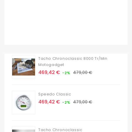
Tacho Chronoclassic 8000 Tr/min
Motogadget
Prix
Prix
469,42 €
479,00 €
-2%
de
base
Speedo Classic
Prix
Prix
469,42 €
479,00 €
-2%
de
base
Tacho Chronoclassic