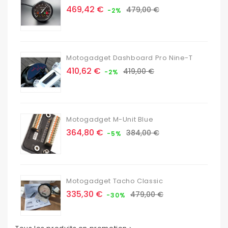
Prix
Prix
469,42 €
479,00 €
-2%
de
base
Motogadget Dashboard Pro Nine-T
Prix
Prix
410,62 €
419,00 €
-2%
de
base
Motogadget M-Unit Blue
Prix
Prix
364,80 €
384,00 €
-5%
de
base
Motogadget Tacho Classic
Prix
Prix
335,30 €
479,00 €
-30%
de
base