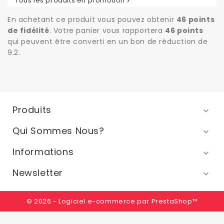
Tous les produits en promotion

En achetant ce produit vous pouvez obtenir
46
points
de fidélité
. Votre panier vous rapportera
46
points
qui peuvent être converti en un bon de réduction de
9.2
.
Produits

Qui Sommes Nous?

Informations

Newsletter

© 2026 - Logiciel e-commerce par PrestaShop™