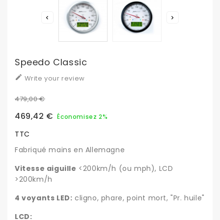


Speedo Classic

Write your review
479,00 €
469,42 €
Économisez 2%
TTC
Fabriqué mains en Allemagne
Vitesse aiguille
<200km/h (ou mph), LCD
>200km/h
4 voyants LED:
cligno, phare, point mort, "Pr. huile"
LCD: