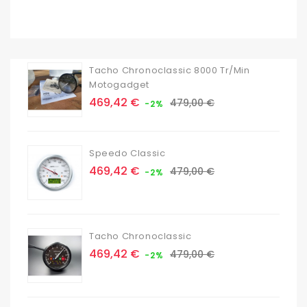
Tacho Chronoclassic 8000 Tr/min
Motogadget
Prix
Prix
469,42 €
479,00 €
-2%
de
base
Speedo Classic
Prix
Prix
469,42 €
479,00 €
-2%
de
base
Tacho Chronoclassic
Prix
Prix
469,42 €
479,00 €
-2%
de
base