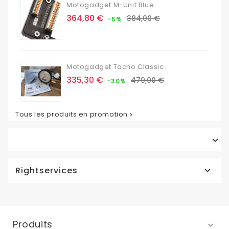
Motogadget M-Unit Blue
Prix
Prix
364,80 €
384,00 €
-5%
de
base
Motogadget Tacho Classic
Prix
Prix
335,30 €
479,00 €
-30%
de
base
Tous les produits en promotion


Rightservices

Produits
