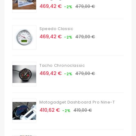
Prix
Prix
469,42 €
479,00 €
-2%
de
base
Speedo Classic
Prix
Prix
469,42 €
479,00 €
-2%
de
base
Tacho Chronoclassic
Prix
Prix
469,42 €
479,00 €
-2%
de
base
Motogadget Dashboard Pro Nine-T
Prix
Prix
410,62 €
419,00 €
-2%
de
base