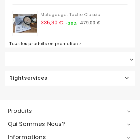
Motogadget Tacho Classic
Prix
Prix
335,30 €
479,00 €
-30%
de
base
Tous les produits en promotion


Rightservices

Produits

Qui Sommes Nous?

Informations
