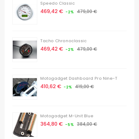
Speedo Classic
Prix
Prix
469,42 €
479,00 €
-2%
de
base
Tacho Chronoclassic
Prix
Prix
469,42 €
479,00 €
-2%
de
base
Motogadget Dashboard Pro Nine-T
Prix
Prix
410,62 €
419,00 €
-2%
de
base
Motogadget M-Unit Blue
Prix
Prix
364,80 €
384,00 €
-5%
de
base