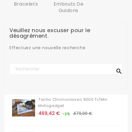
Bracelets
Embouts De
Guidons
Veuillez nous excuser pour le
désagrément.
Effectuez une nouvelle recherche

Tacho Chronoclassic 8000 Tr/min
Motogadget
Prix
Prix
469,42 €
479,00 €
-2%
de
base