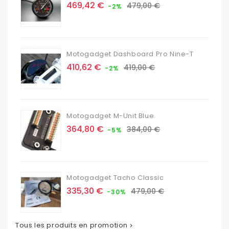
Prix
Prix
469,42 €
479,00 €
-2%
de
base
Motogadget Dashboard Pro Nine-T
Prix
Prix
410,62 €
419,00 €
-2%
de
base
Motogadget M-Unit Blue
Prix
Prix
364,80 €
384,00 €
-5%
de
base
Motogadget Tacho Classic
Prix
Prix
335,30 €
479,00 €
-30%
de
base
Tous les produits en promotion
