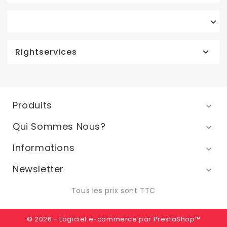

Rightservices

Produits

Qui Sommes Nous?

Informations

Newsletter

Tous les prix sont TTC
© 2026 - Logiciel e-commerce par PrestaShop™