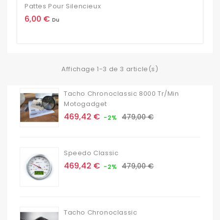
Pattes Pour Silencieux
Prix
6,00 €
Du
Affichage 1-3 de 3 article(s)
Tacho Chronoclassic 8000 Tr/min
Motogadget
Prix
Prix
469,42 €
479,00 €
-2%
de
base
Speedo Classic
Prix
Prix
469,42 €
479,00 €
-2%
de
base
Tacho Chronoclassic