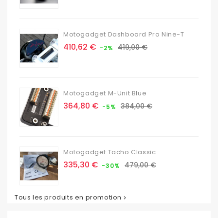
base
Motogadget Dashboard Pro Nine-T
Prix
Prix
410,62 €
419,00 €
-2%
de
base
Motogadget M-Unit Blue
Prix
Prix
364,80 €
384,00 €
-5%
de
base
Motogadget Tacho Classic
Prix
Prix
335,30 €
479,00 €
-30%
de
base
Tous les produits en promotion
