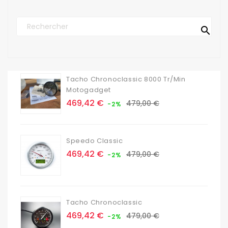

Tacho Chronoclassic 8000 Tr/min
Motogadget
Prix
Prix
469,42 €
479,00 €
-2%
de
base
Speedo Classic
Prix
Prix
469,42 €
479,00 €
-2%
de
base
Tacho Chronoclassic
Prix
Prix
469,42 €
479,00 €
-2%
de