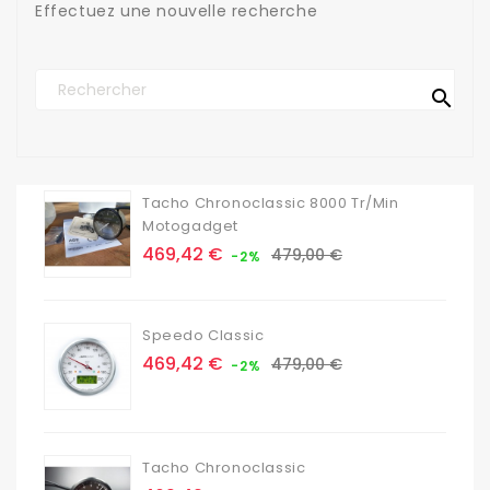
Effectuez une nouvelle recherche

Tacho Chronoclassic 8000 Tr/min
Motogadget
Prix
Prix
469,42 €
479,00 €
-2%
de
base
Speedo Classic
Prix
Prix
469,42 €
479,00 €
-2%
de
base
Tacho Chronoclassic