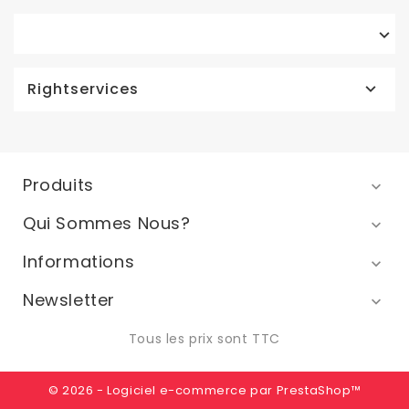

Rightservices

Produits

Qui Sommes Nous?

Informations

Newsletter

Tous les prix sont TTC
© 2026 - Logiciel e-commerce par PrestaShop™