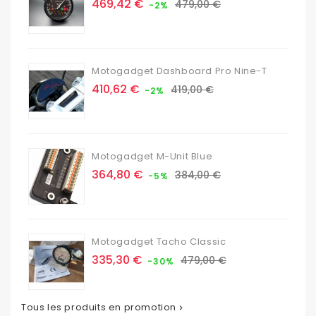
Prix
Prix
469,42 €
479,00 €
-2%
de
base
Motogadget Dashboard Pro Nine-T
Prix
Prix
410,62 €
419,00 €
-2%
de
base
Motogadget M-Unit Blue
Prix
Prix
364,80 €
384,00 €
-5%
de
base
Motogadget Tacho Classic
Prix
Prix
335,30 €
479,00 €
-30%
de
base
Tous les produits en promotion
