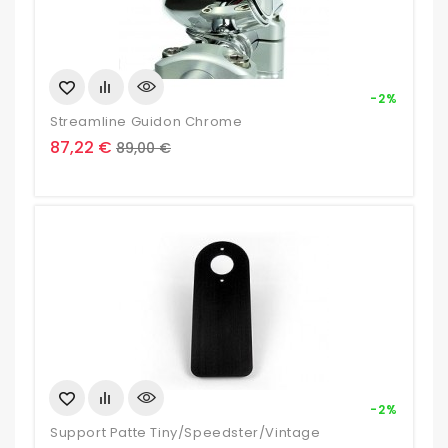
-2%
Streamline Guidon Chrome
Prix
Prix
87,22 €
89,00 €
de
base
-2%
Support Patte Tiny/Speedster/Vintage