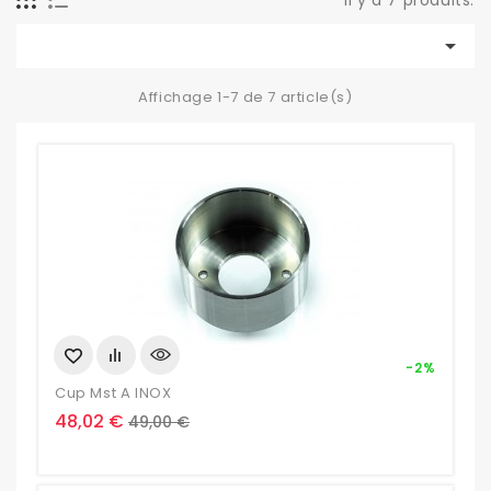
Il y a 7 produits.

Affichage 1-7 de 7 article(s)
-2%
Cup Mst A INOX
Prix
Prix
48,02 €
49,00 €
de
base