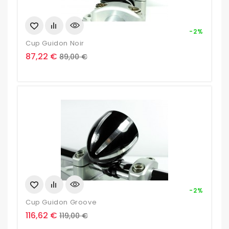
-2%
Cup Guidon Noir
Prix
Prix
87,22 €
89,00 €
de
base
-2%
Cup Guidon Groove
Prix
Prix
116,62 €
119,00 €
de