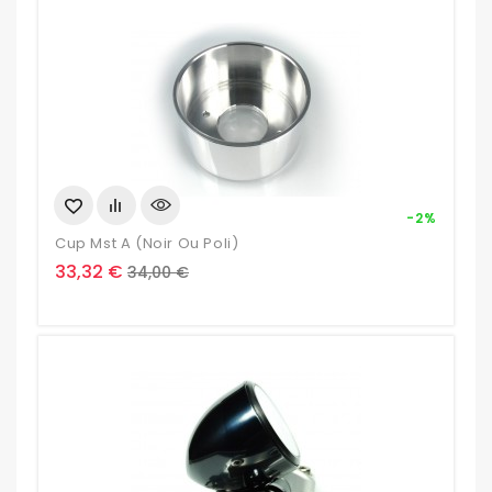
-2%
Cup Mst A (noir Ou Poli)
Prix
Prix
33,32 €
34,00 €
de
base