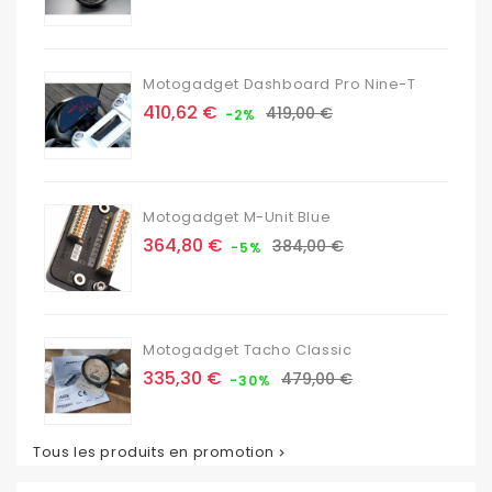
base
Motogadget Dashboard Pro Nine-T
Prix
Prix
410,62 €
419,00 €
-2%
de
base
Motogadget M-Unit Blue
Prix
Prix
364,80 €
384,00 €
-5%
de
base
Motogadget Tacho Classic
Prix
Prix
335,30 €
479,00 €
-30%
de
base
Tous les produits en promotion
