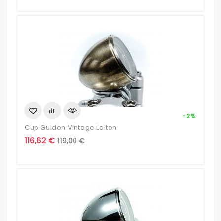
base
-2%
Cup Guidon Vintage Laiton
Prix
Prix
116,62 €
119,00 €
de
base