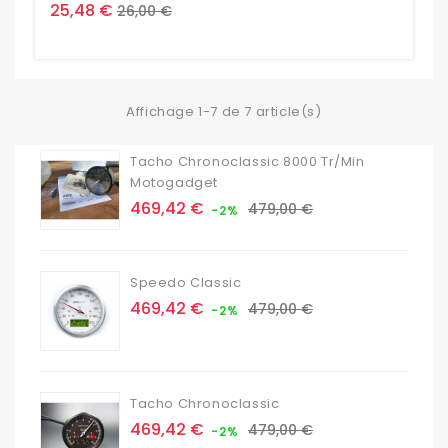
Prix
Prix
25,48 €
26,00 €
de
base
Affichage 1-7 de 7 article(s)
Tacho Chronoclassic 8000 Tr/min
Motogadget
Prix
Prix
469,42 €
479,00 €
-2%
de
base
Speedo Classic
Prix
Prix
469,42 €
479,00 €
-2%
de
base
Tacho Chronoclassic
Prix
Prix
469,42 €
479,00 €
-2%
de