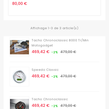
Prix
80,00 €
Affichage 1-3 de 3 article(s)
Tacho Chronoclassic 8000 Tr/min
Motogadget
Prix
Prix
469,42 €
479,00 €
-2%
de
base
Speedo Classic
Prix
Prix
469,42 €
479,00 €
-2%
de
base
Tacho Chronoclassic
Prix
Prix
469,42 €
479,00 €
-2%