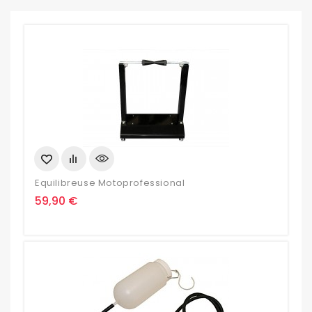
Equilibreuse Motoprofessional
Prix
59,90 €