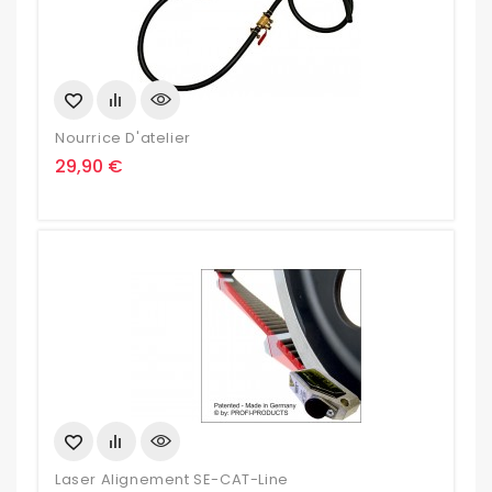
Nourrice D'atelier
Prix
29,90 €
Laser Alignement SE-CAT-Line