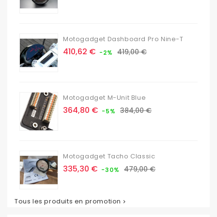
de
base
Motogadget Dashboard Pro Nine-T
Prix
Prix
410,62 €
419,00 €
-2%
de
base
Motogadget M-Unit Blue
Prix
Prix
364,80 €
384,00 €
-5%
de
base
Motogadget Tacho Classic
Prix
Prix
335,30 €
479,00 €
-30%
de
base
Tous les produits en promotion
