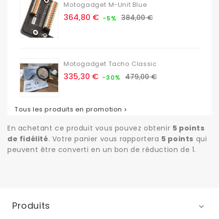
Motogadget M-Unit Blue
Prix
Prix
364,80 €
384,00 €
-5%
de
base
Motogadget Tacho Classic
Prix
Prix
335,30 €
479,00 €
-30%
de
base
Tous les produits en promotion

En achetant ce produit vous pouvez obtenir
5
points
de fidélité
. Votre panier vous rapportera
5
points
qui
peuvent être converti en un bon de réduction de
1
.
Produits
