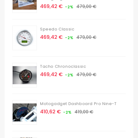
Prix
Prix
469,42 €
479,00 €
-2%
de
base
Speedo Classic
Prix
Prix
469,42 €
479,00 €
-2%
de
base
Tacho Chronoclassic
Prix
Prix
469,42 €
479,00 €
-2%
de
base
Motogadget Dashboard Pro Nine-T
Prix
Prix
410,62 €
419,00 €
-2%
de
base