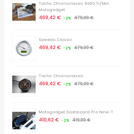
Tacho Chronoclassic 8000 Tr/min
Motogadget
Prix
Prix
469,42 €
479,00 €
-2%
de
base
Speedo Classic
Prix
Prix
469,42 €
479,00 €
-2%
de
base
Tacho Chronoclassic
Prix
Prix
469,42 €
479,00 €
-2%
de
base
Motogadget Dashboard Pro Nine-T
Prix
Prix
410,62 €
419,00 €
-2%
de
base