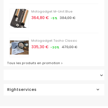
Motogadget M-Unit Blue
Prix
Prix
364,80 €
384,00 €
-5%
de
base
Motogadget Tacho Classic
Prix
Prix
335,30 €
479,00 €
-30%
de
base
Tous les produits en promotion


Rightservices
