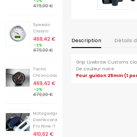
-2%
de
479,00 €
base
Speedo
Classic
Prix
469,42 €
Description
Détails 
Prix
-2%
de
479,00 €
base
Grip Lowbrow Customs clas
De couleur noire
Tacho
Chronoclassic
Pour guidon 25mm (1 po
Prix
469,42 €
Prix
-2%
de
479,00 €
base
Motogadget
Dashboard
Pro Nine-T
Prix
410,62 €