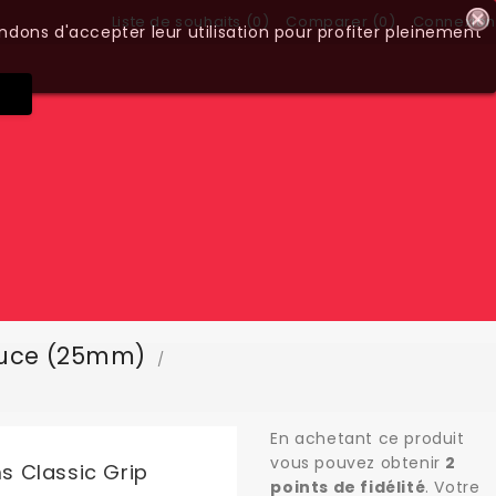
Liste de souhaits (
0
)
Comparer (
0
)
Connexion
ndons d'accepter leur utilisation pour profiter pleinement
ouce (25mm)
En achetant ce produit
vous pouvez obtenir
2
 Classic Grip
points de fidélité
. Votre