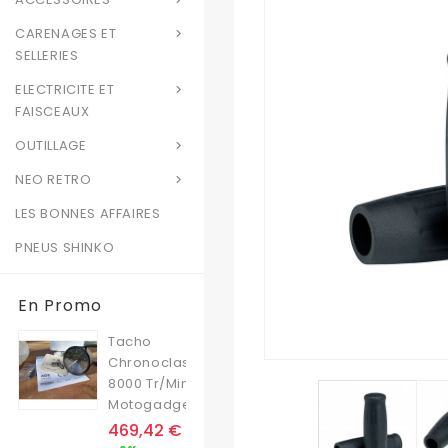
CARENAGES ET

SELLERIES
ELECTRICITE ET

FAISCEAUX
OUTILLAGE

NEO RETRO

LES BONNES AFFAIRES
PNEUS SHINKO
En Promo
Tacho
Chronoclassic
8000 Tr/min
Motogadget
Prix
469,42 €
Prix