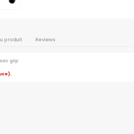
du produit
Reviews
sic grip
uce).