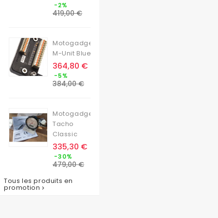
Prix
-2%
de
419,00 €
base
Motogadget
M-Unit Blue
Prix
364,80 €
Prix
-5%
de
384,00 €
base
Motogadget
Tacho
Classic
Prix
335,30 €
Prix
-30%
de
479,00 €
base
Tous les produits en
promotion
