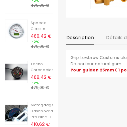
-2%
de
479,00 €
base
Speedo
Classic
Prix
469,42 €
Description
Détails 
Prix
-2%
de
479,00 €
base
Grip Lowbrow Customs clas
De couleur natural gum.
Tacho
Chronoclassic
Pour guidon 25mm ( 1 po
Prix
469,42 €
Prix
-2%
de
479,00 €
base
Motogadget
Dashboard
Pro Nine-T
Prix
410,62 €