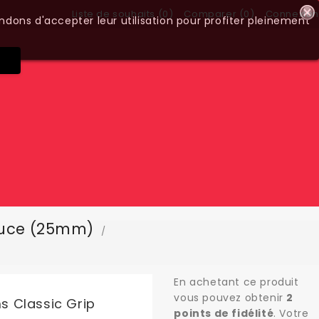
Liste de souhaits (
0
)
Comparer (
0
)
Connexion
ndons d'accepter leur utilisation pour profiter pleinement
ouce (25mm)
En achetant ce produit
vous pouvez obtenir
2
 Classic Grip
points de fidélité
. Votre