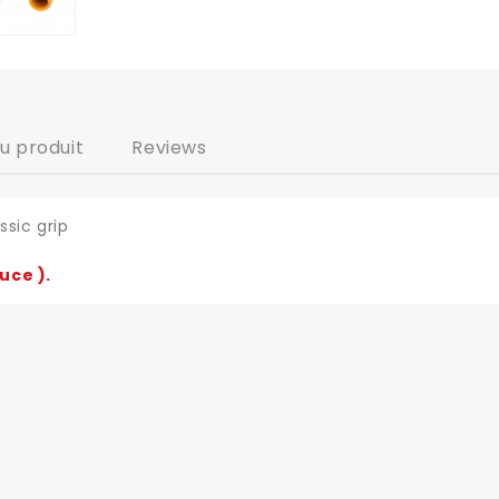
du produit
Reviews
sic grip
uce ).