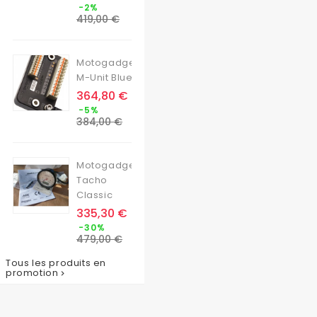
Prix
-2%
de
419,00 €
base
Motogadget
M-Unit Blue
Prix
364,80 €
Prix
-5%
de
384,00 €
base
Motogadget
Tacho
Classic
Prix
335,30 €
Prix
-30%
de
479,00 €
base
Tous les produits en
promotion
