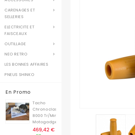
CARENAGES ET

SELLERIES
ELECTRICITE ET

FAISCEAUX
OUTILLAGE

NEO RETRO

LES BONNES AFFAIRES
PNEUS SHINKO
En Promo
Tacho
Chronoclassic
8000 Tr/min
Motogadget
Prix
469,42 €
Prix