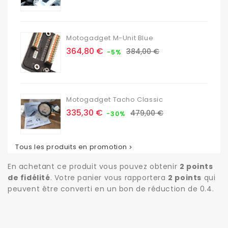
base
Motogadget M-Unit Blue
Prix
Prix
364,80 €
384,00 €
-5%
de
base
Motogadget Tacho Classic
Prix
Prix
335,30 €
479,00 €
-30%
de
base
Tous les produits en promotion

En achetant ce produit vous pouvez obtenir
2
points
de fidélité
. Votre panier vous rapportera
2
points
qui
peuvent être converti en un bon de réduction de
0.4
.