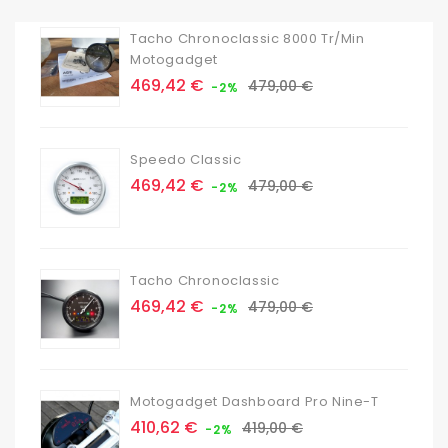
Tacho Chronoclassic 8000 Tr/min
Motogadget
Prix
Prix
469,42 €
479,00 €
-2%
de
base
Speedo Classic
Prix
Prix
469,42 €
479,00 €
-2%
de
base
Tacho Chronoclassic
Prix
Prix
469,42 €
479,00 €
-2%
de
base
Motogadget Dashboard Pro Nine-T
Prix
Prix
410,62 €
419,00 €
-2%
de