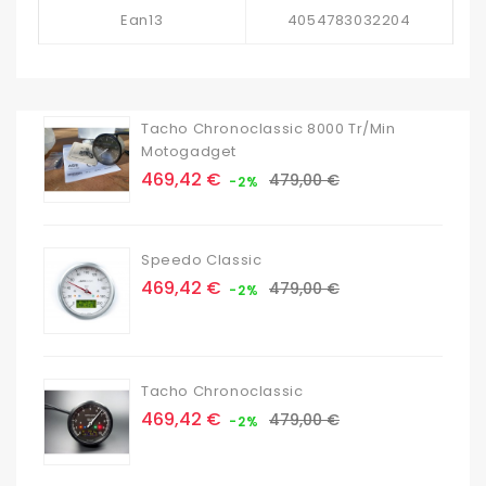
Ean13
4054783032204
Tacho Chronoclassic 8000 Tr/min
Motogadget
Prix
Prix
469,42 €
479,00 €
-2%
de
base
Speedo Classic
Prix
Prix
469,42 €
479,00 €
-2%
de
base
Tacho Chronoclassic
Prix
Prix
469,42 €
479,00 €
-2%
de
base