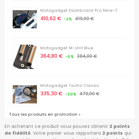
Motogadget Dashboard Pro Nine-T
Prix
Prix
410,62 €
419,00 €
-2%
de
base
Motogadget M-Unit Blue
Prix
Prix
364,80 €
384,00 €
-5%
de
base
Motogadget Tacho Classic
Prix
Prix
335,30 €
479,00 €
-30%
de
base
Tous les produits en promotion

En achetant ce produit vous pouvez obtenir
2
points
de fidélité
. Votre panier vous rapportera
2
points
qui