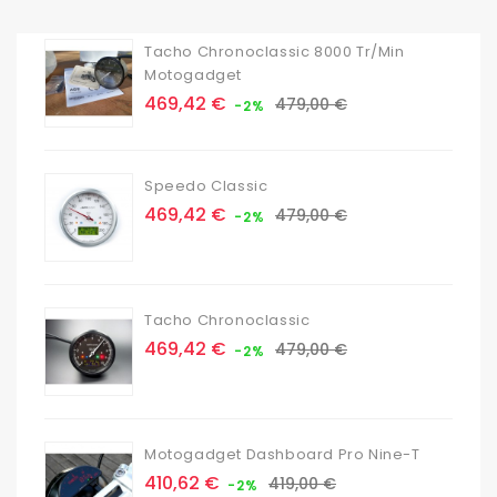
Tacho Chronoclassic 8000 Tr/min
Motogadget
Prix
Prix
469,42 €
479,00 €
-2%
de
base
Speedo Classic
Prix
Prix
469,42 €
479,00 €
-2%
de
base
Tacho Chronoclassic
Prix
Prix
469,42 €
479,00 €
-2%
de
base
Motogadget Dashboard Pro Nine-T
Prix
Prix
410,62 €
419,00 €
-2%