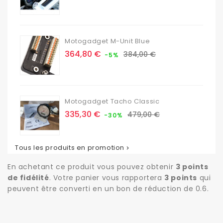
de
base
Motogadget M-Unit Blue
Prix
Prix
364,80 €
384,00 €
-5%
de
base
Motogadget Tacho Classic
Prix
Prix
335,30 €
479,00 €
-30%
de
base
Tous les produits en promotion

En achetant ce produit vous pouvez obtenir
3
points
de fidélité
. Votre panier vous rapportera
3
points
qui
peuvent être converti en un bon de réduction de
0.6
.