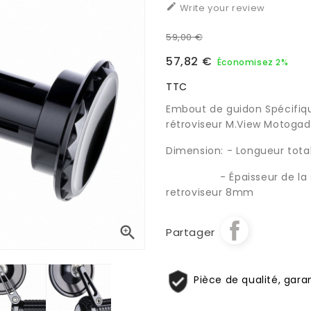

Write your review
59,00 €
57,82 €
Économisez 2%
TTC
Embout de guidon Spécifiq
rétroviseur M.View Motoga
Dimension: - Longueur tot
- Épaisseur de la surf
retroviseur 8mm

Partager
Pièce de qualité, garan