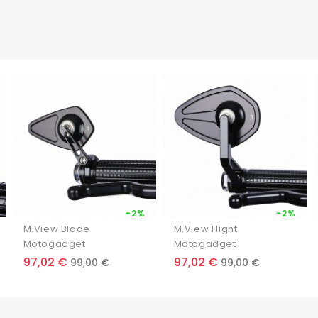
-2%
-2%
M.View Blade
M.View Flight
Motogadget
Motogadget
Prix
Prix
Prix
Prix
97,02 €
97,02 €
99,00 €
99,00 €
de
de
base
base