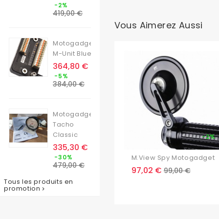
Prix
-2%
de
419,00 €
base
Vous Aimerez Aussi
Motogadget
M-Unit Blue
Prix
364,80 €
Prix
-5%
de
384,00 €
base
Motogadget
Tacho
Classic
-2%
Prix
335,30 €
Prix
-30%
M.View Spy Motogadget
de
479,00 €
Prix
Prix
97,02 €
99,00 €
base
de
Tous les produits en
base
promotion
