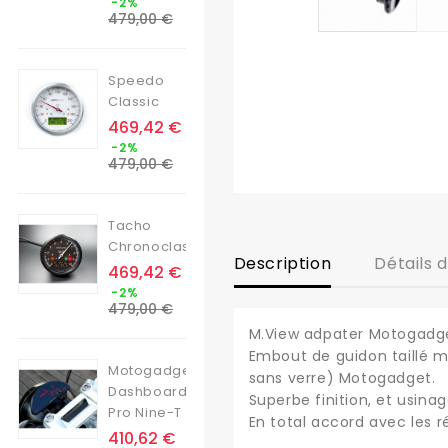
-2%
de
479,00 €
base
Speedo
Classic
Prix
469,42 €
Prix
-2%
de
479,00 €
base
Tacho
Chronoclassic
Description
Détails 
Prix
469,42 €
Prix
-2%
de
479,00 €
base
M.View adpater Motogadg
Embout de guidon taillé m
Motogadget
sans verre) Motogadget.
Dashboard
Superbe finition, et usinag
Pro Nine-T
En total accord avec les 
Prix
410,62 €