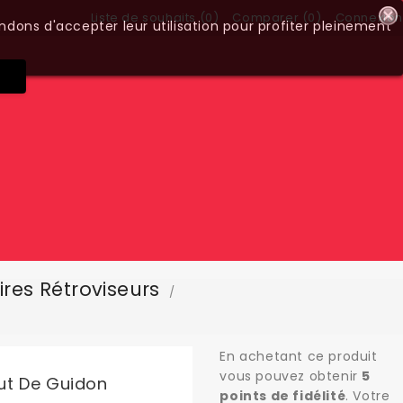
Liste de souhaits (
0
)
Comparer (
0
)
Connexion
ndons d'accepter leur utilisation pour profiter pleinement
res Rétroviseurs
En achetant ce produit
vous pouvez obtenir
5
ut De Guidon
points de fidélité
. Votre