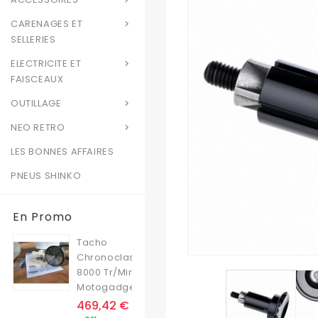
CARENAGES ET

SELLERIES
ELECTRICITE ET

FAISCEAUX
OUTILLAGE

NEO RETRO

LES BONNES AFFAIRES
PNEUS SHINKO
En Promo
Tacho
Chronoclassic
8000 Tr/min
Motogadget
Prix
469,42 €
Prix