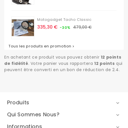
base
Motogadget Tacho Classic
Prix
Prix
335,30 €
479,00 €
-30%
de
base
Tous les produits en promotion

En achetant ce produit vous pouvez obtenir
12
points
de fidélité
. Votre panier vous rapportera
12
points
qui
peuvent être converti en un bon de réduction de
2.4
.
Produits

Qui Sommes Nous?

Informations
