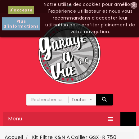
Notre utilise des cookies pour améliorer

J'accepte
l'expérience utilisateur et nous vous
recommandons d'accepter leur
Plus
utilisation pour profiter pleinement de
d'informations
votre navigation.
Menu

Accueil
Kit Filtre K&N À Collier GSX-R 750