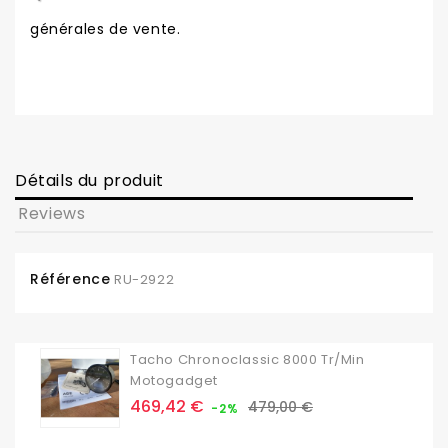
générales de vente.
Détails du produit
Reviews
Référence
RU-2922
Tacho Chronoclassic 8000 Tr/min
Motogadget
Prix
Prix
469,42 €
479,00 €
-2%
de
base