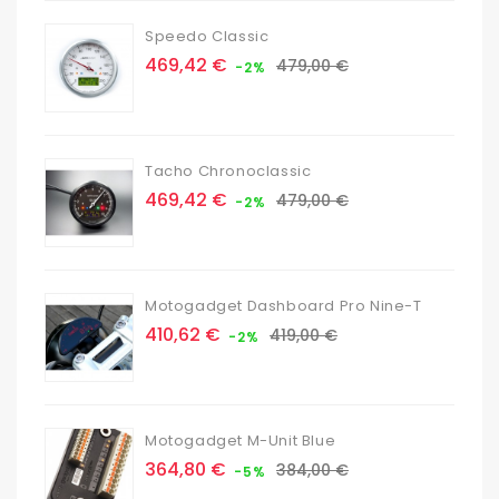
Speedo Classic
Prix
Prix
469,42 €
479,00 €
-2%
de
base
Tacho Chronoclassic
Prix
Prix
469,42 €
479,00 €
-2%
de
base
Motogadget Dashboard Pro Nine-T
Prix
Prix
410,62 €
419,00 €
-2%
de
base
Motogadget M-Unit Blue
Prix
Prix
364,80 €
384,00 €
-5%
de