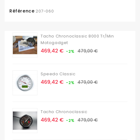
Référence
207-060
Tacho Chronoclassic 8000 Tr/min
Motogadget
Prix
Prix
469,42 €
479,00 €
-2%
de
base
Speedo Classic
Prix
Prix
469,42 €
479,00 €
-2%
de
base
Tacho Chronoclassic
Prix
Prix
469,42 €
479,00 €
-2%
de
base