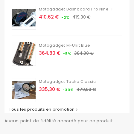
Motogadget Dashboard Pro Nine-T
Prix
Prix
410,62 €
419,00 €
-2%
de
base
Motogadget M-Unit Blue
Prix
Prix
364,80 €
384,00 €
-5%
de
base
Motogadget Tacho Classic
Prix
Prix
335,30 €
479,00 €
-30%
de
base
Tous les produits en promotion

Aucun point de fidélité accordé pour ce produit.