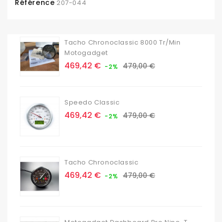
Référence
207-044
Tacho Chronoclassic 8000 Tr/min
Motogadget
Prix
Prix
469,42 €
479,00 €
-2%
de
base
Speedo Classic
Prix
Prix
469,42 €
479,00 €
-2%
de
base
Tacho Chronoclassic
Prix
Prix
469,42 €
479,00 €
-2%
de
base