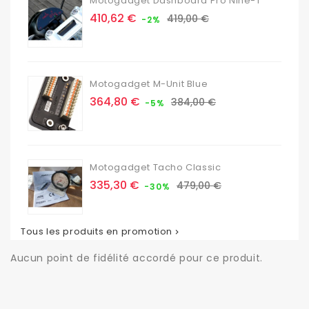
Motogadget Dashboard Pro Nine-T
Prix
Prix
410,62 €
419,00 €
-2%
de
base
Motogadget M-Unit Blue
Prix
Prix
364,80 €
384,00 €
-5%
de
base
Motogadget Tacho Classic
Prix
Prix
335,30 €
479,00 €
-30%
de
base
Tous les produits en promotion

Aucun point de fidélité accordé pour ce produit.