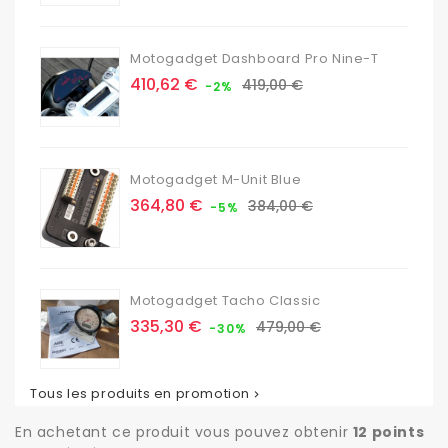
Motogadget Dashboard Pro Nine-T
Prix
Prix
410,62 €
419,00 €
-2%
de
base
Motogadget M-Unit Blue
Prix
Prix
364,80 €
384,00 €
-5%
de
base
Motogadget Tacho Classic
Prix
Prix
335,30 €
479,00 €
-30%
de
base
Tous les produits en promotion

En achetant ce produit vous pouvez obtenir
12
points