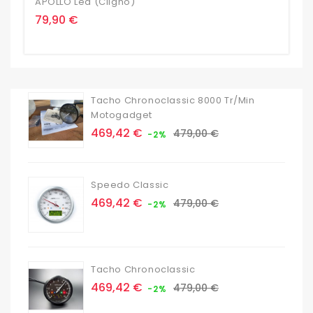
APOLLO Led (cligno)
A
Prix
P
79,90 €
9
Tacho Chronoclassic 8000 Tr/min
Motogadget
Prix
Prix
469,42 €
479,00 €
-2%
de
base
Speedo Classic
Prix
Prix
469,42 €
479,00 €
-2%
de
base
Tacho Chronoclassic
Prix
Prix
469,42 €
479,00 €
-2%
de
base