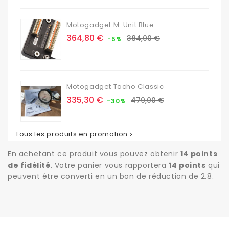
Motogadget M-Unit Blue
Prix
Prix
364,80 €
384,00 €
-5%
de
base
Motogadget Tacho Classic
Prix
Prix
335,30 €
479,00 €
-30%
de
base
Tous les produits en promotion

En achetant ce produit vous pouvez obtenir
14
points
de fidélité
. Votre panier vous rapportera
14
points
qui
peuvent être converti en un bon de réduction de
2.8
.