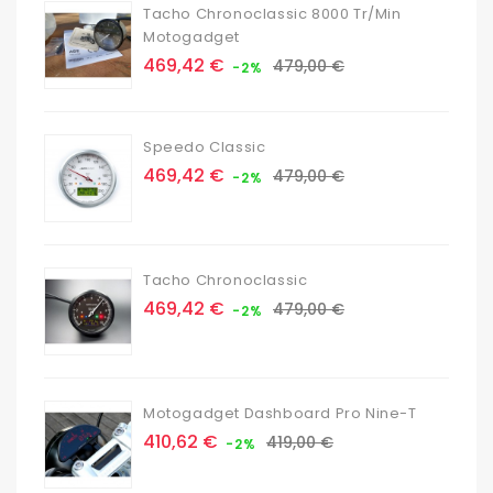
Tacho Chronoclassic 8000 Tr/min
Motogadget
Prix
Prix
469,42 €
479,00 €
-2%
de
base
Speedo Classic
Prix
Prix
469,42 €
479,00 €
-2%
de
base
Tacho Chronoclassic
Prix
Prix
469,42 €
479,00 €
-2%
de
base
Motogadget Dashboard Pro Nine-T
Prix
Prix
410,62 €
419,00 €
-2%
de
base