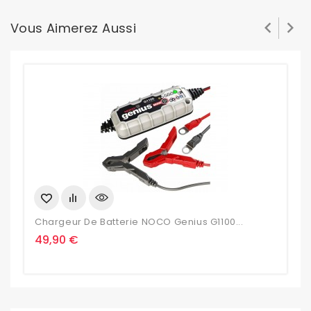


Vous Aimerez Aussi
Chargeur De Batterie NOCO Genius G1100...
C
Prix
P
49,90 €
1