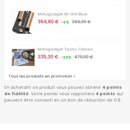
Motogadget M-Unit Blue
Prix
Prix
364,80 €
384,00 €
-5%
de
base
Motogadget Tacho Classic
Prix
Prix
335,30 €
479,00 €
-30%
de
base
Tous les produits en promotion

En achetant ce produit vous pouvez obtenir
4
points
de fidélité
. Votre panier vous rapportera
4
points
qui
peuvent être converti en un bon de réduction de
0.8
.