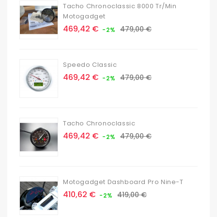
Tacho Chronoclassic 8000 Tr/min
Motogadget
Prix
Prix
469,42 €
479,00 €
-2%
de
base
Speedo Classic
Prix
Prix
469,42 €
479,00 €
-2%
de
base
Tacho Chronoclassic
Prix
Prix
469,42 €
479,00 €
-2%
de
base
Motogadget Dashboard Pro Nine-T
Prix
Prix
410,62 €
419,00 €
-2%
de
base