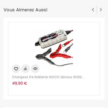


Vous Aimerez Aussi
Chargeur De Batterie NOCO Genius G1100...
C
Prix
P
49,90 €
1