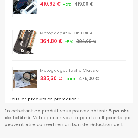
Prix
Prix
410,62 €
419,00 €
-2%
de
base
Motogadget M-Unit Blue
Prix
Prix
364,80 €
384,00 €
-5%
de
base
Motogadget Tacho Classic
Prix
Prix
335,30 €
479,00 €
-30%
de
base
Tous les produits en promotion

En achetant ce produit vous pouvez obtenir
5
points
de fidélité
. Votre panier vous rapportera
5
points
qui
peuvent être converti en un bon de réduction de
1
.