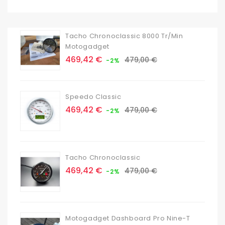
Tacho Chronoclassic 8000 Tr/min
Motogadget
Prix
Prix
469,42 €
479,00 €
-2%
de
base
Speedo Classic
Prix
Prix
469,42 €
479,00 €
-2%
de
base
Tacho Chronoclassic
Prix
Prix
469,42 €
479,00 €
-2%
de
base
Motogadget Dashboard Pro Nine-T