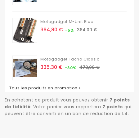
base
Motogadget M-Unit Blue
Prix
Prix
364,80 €
384,00 €
-5%
de
base
Motogadget Tacho Classic
Prix
Prix
335,30 €
479,00 €
-30%
de
base
Tous les produits en promotion

En achetant ce produit vous pouvez obtenir
7
points
de fidélité
. Votre panier vous rapportera
7
points
qui
peuvent être converti en un bon de réduction de
1.4
.