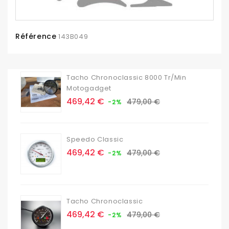
Référence
143B049
Tacho Chronoclassic 8000 Tr/min
Motogadget
Prix
Prix
469,42 €
479,00 €
-2%
de
base
Speedo Classic
Prix
Prix
469,42 €
479,00 €
-2%
de
base
Tacho Chronoclassic
Prix
Prix
469,42 €
479,00 €
-2%
de