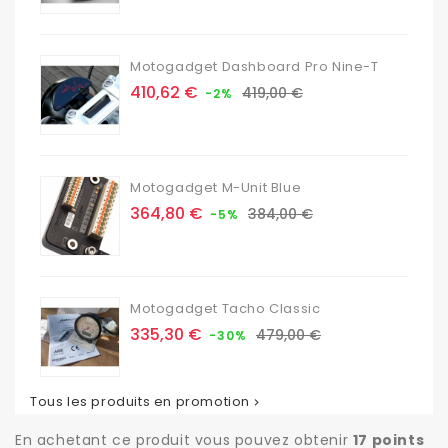
base
Motogadget Dashboard Pro Nine-T
Prix
Prix
410,62 €
419,00 €
-2%
de
base
Motogadget M-Unit Blue
Prix
Prix
364,80 €
384,00 €
-5%
de
base
Motogadget Tacho Classic
Prix
Prix
335,30 €
479,00 €
-30%
de
base
Tous les produits en promotion

En achetant ce produit vous pouvez obtenir
17
points