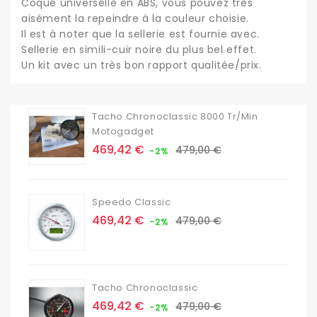
Coque universelle en ABS, vous pouvez très
aisément la repeindre à la couleur choisie.
Il est à noter que la sellerie est fournie avec.
Sellerie en simili-cuir noire du plus bel effet.
Un kit avec un très bon rapport qualitée/prix.
Tacho Chronoclassic 8000 Tr/min
Motogadget
Prix
Prix
469,42 €
479,00 €
-2%
de
base
Speedo Classic
Prix
Prix
469,42 €
479,00 €
-2%
de
base
Tacho Chronoclassic
Prix
Prix
469,42 €
479,00 €
-2%