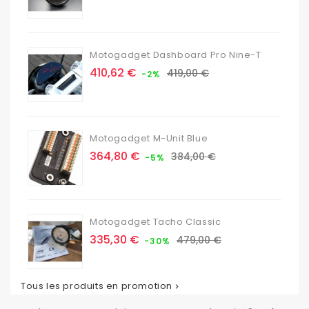
de
base
Motogadget Dashboard Pro Nine-T
Prix
Prix
410,62 €
419,00 €
-2%
de
base
Motogadget M-Unit Blue
Prix
Prix
364,80 €
384,00 €
-5%
de
base
Motogadget Tacho Classic
Prix
Prix
335,30 €
479,00 €
-30%
de
base
Tous les produits en promotion
