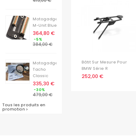
419,00 €
base
Motogadget
M-Unit Blue
Prix
364,80 €
Prix
-5%
de
384,00 €
base
Bâtit Sur Mesure Pour
Motogadget
BMW Série R
Tacho
Prix
Classic
252,00 €
Prix
335,30 €
Prix
-30%
de
479,00 €
base
Tous les produits en
promotion
