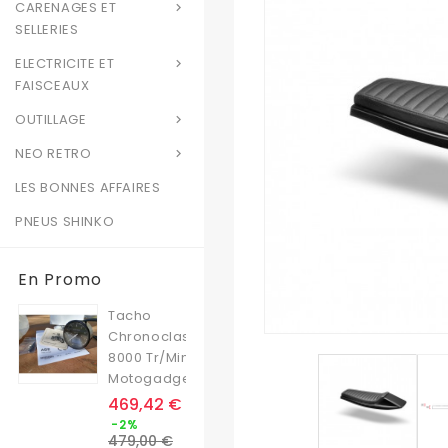
CARENAGES ET

SELLERIES
ELECTRICITE ET

FAISCEAUX
OUTILLAGE

NEO RETRO

LES BONNES AFFAIRES
PNEUS SHINKO
En Promo
Tacho
Chronoclassic
8000 Tr/min
Motogadget
Prix
469,42 €
Prix
-2%
de
479,00 €