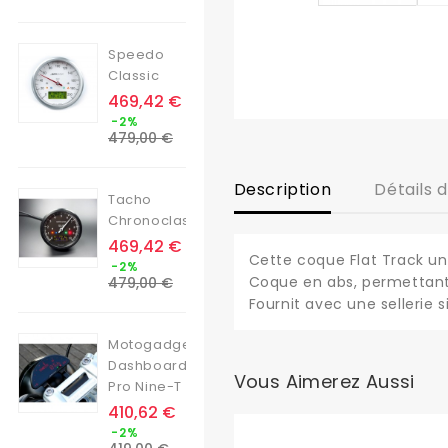
base
Speedo
Classic
Prix
469,42 €
Prix
-2%
de
479,00 €
base
Description
Détails 
Tacho
Chronoclassic
Prix
469,42 €
Cette coque Flat Track uni
Prix
-2%
de
Coque en abs, permettant 
479,00 €
base
Fournit avec une sellerie si
Motogadget
Dashboard
Vous Aimerez Aussi
Pro Nine-T
Prix
410,62 €
Prix
-2%
de