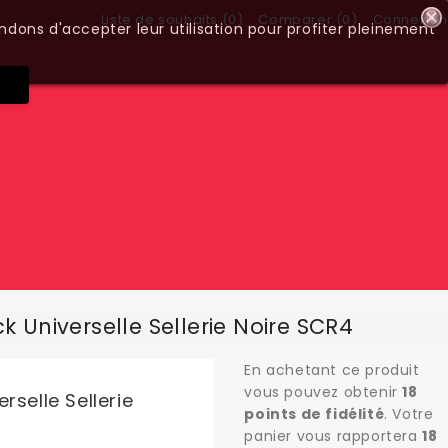
Liste de souhaits (
0
)
Comparer (
0
)
Connexion
ndons d'accepter leur utilisation pour profiter pleinement
k Universelle Sellerie Noire SCR4
En achetant ce produit
vous pouvez obtenir
18
rselle Sellerie
points de fidélité
. Votre
panier vous rapportera
18