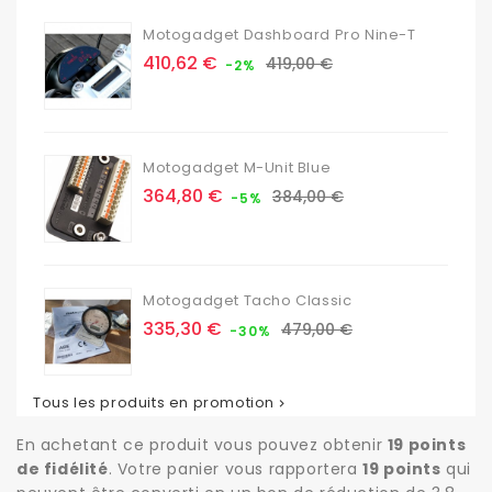
Motogadget Dashboard Pro Nine-T
Prix
Prix
410,62 €
419,00 €
-2%
de
base
Motogadget M-Unit Blue
Prix
Prix
364,80 €
384,00 €
-5%
de
base
Motogadget Tacho Classic
Prix
Prix
335,30 €
479,00 €
-30%
de
base
Tous les produits en promotion

En achetant ce produit vous pouvez obtenir
19
points
de fidélité
. Votre panier vous rapportera
19
points
qui