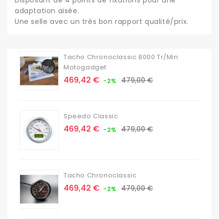
Disposant de 4 points de fixations pour une
adaptation aisée.
Une selle avec un très bon rapport qualité/prix.
Tacho Chronoclassic 8000 Tr/min
Motogadget
Prix
Prix
469,42 €
479,00 €
-2%
de
base
Speedo Classic
Prix
Prix
469,42 €
479,00 €
-2%
de
base
Tacho Chronoclassic
Prix
Prix
469,42 €
479,00 €
-2%
de
base