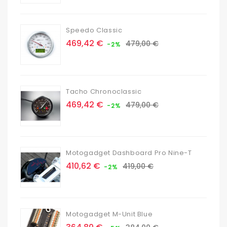
de
base
Speedo Classic
Prix
Prix
469,42 €
479,00 €
-2%
de
base
Tacho Chronoclassic
Prix
Prix
469,42 €
479,00 €
-2%
de
base
Motogadget Dashboard Pro Nine-T
Prix
Prix
410,62 €
419,00 €
-2%
de
base
Motogadget M-Unit Blue
Prix
Prix