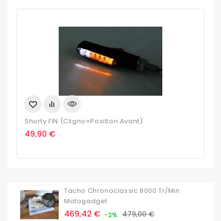
Shorty FIN (cligno+position Avant)
S
Prix
P
49,90 €
4
Tacho Chronoclassic 8000 Tr/min
Motogadget
Prix
Prix
469,42 €
479,00 €
-2%