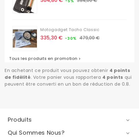
364,80 €
384,00 €
-5%
de
base
Motogadget Tacho Classic
Prix
Prix
335,30 €
479,00 €
-30%
de
base
Tous les produits en promotion

En achetant ce produit vous pouvez obtenir
4
points
de fidélité
. Votre panier vous rapportera
4
points
qui
peuvent être converti en un bon de réduction de
0.8
.
Produits

Qui Sommes Nous?
