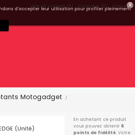
Liste de souhaits (
0
)
Comparer (
0
)
Connexion
ndons d'accepter leur utilisation pour profiter pleinement
otants Motogadget
En achetant ce produit
vous pouvez obtenir
6
EDGE (unité)
points de fidélité
. Votre