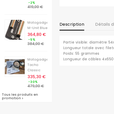
Prix
-2%
de
419,00 €
base
Motogadget
Description
Détails 
M-Unit Blue
Prix
364,80 €
Prix
-5%
Partie visible: diamètre
de
384,00 €
base
Longueur totale avec file
Poids: 55 grammes
Longueur de câbles 4x6
Motogadget
Tacho
Classic
Prix
335,30 €
Prix
-30%
de
479,00 €
base
Tous les produits en
promotion
