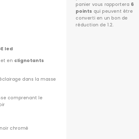
panier vous rapportera
6
points
qui peuvent être
converti en un bon de
réduction de
1.2
.
E led
get en
clignotants
 éclairage dans la masse
masse comprenant le
oir
 noir chromé