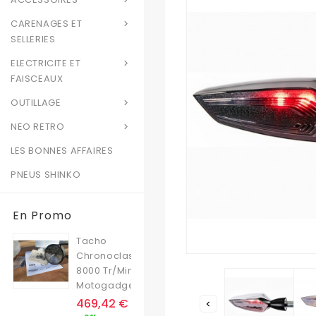
CARENAGES ET

SELLERIES
ELECTRICITE ET

FAISCEAUX
OUTILLAGE

NEO RETRO

LES BONNES AFFAIRES
PNEUS SHINKO
En Promo
Tacho
Chronoclassic
8000 Tr/min
Motogadget
Prix
469,42 €

Prix