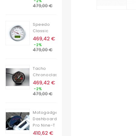
-2%
de
479,00 €
base
Speedo
Classic
Prix
469,42 €
Prix
-2%
de
479,00 €
base
Tacho
Chronoclassic
Prix
469,42 €
Prix
-2%
de
479,00 €
base
Motogadget
Dashboard
Pro Nine-T
Prix
410,62 €