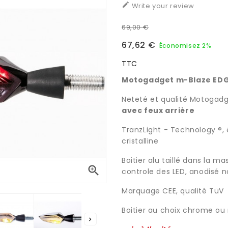

Write your review
69,00 €
67,62 €
Économisez 2%
TTC
Motogadget m-Blaze EDG
Neteté et qualité Motogad
avec feux arrière
TranzLight - Technology ®
,
cristalline
Boitier alu taillé dans la 

controle des LED, anodisé n
Marquage CEE, qualité TüV
Boitier au choix chrome ou
