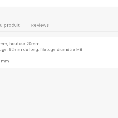
du produit
Reviews
 54mm, hauteur 20mm
tage: 92mm de long, filetage diamètre M8
50 mm