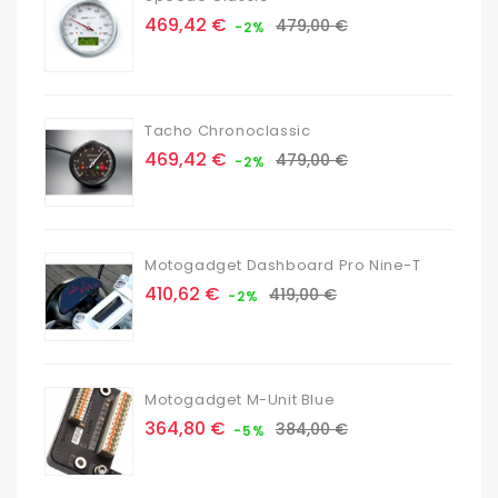
Prix
Prix
469,42 €
479,00 €
-2%
de
base
Tacho Chronoclassic
Prix
Prix
469,42 €
479,00 €
-2%
de
base
Motogadget Dashboard Pro Nine-T
Prix
Prix
410,62 €
419,00 €
-2%
de
base
Motogadget M-Unit Blue
Prix
Prix
364,80 €
384,00 €
-5%
de
base