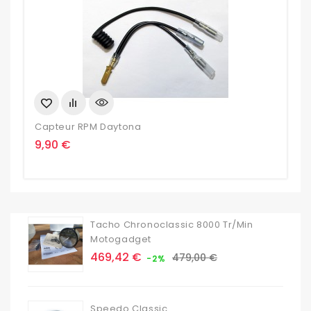
Capteur RPM Daytona
C
Prix
P
9,90 €
4
Tacho Chronoclassic 8000 Tr/min
Motogadget
Prix
Prix
469,42 €
479,00 €
-2%
de
base
Speedo Classic