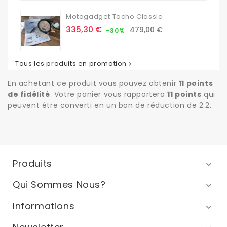
Motogadget Tacho Classic
Prix
Prix
335,30 €
479,00 €
-30%
de
base
Tous les produits en promotion

En achetant ce produit vous pouvez obtenir
11
points
de fidélité
. Votre panier vous rapportera
11
points
qui
peuvent être converti en un bon de réduction de
2.2
.
Produits

Qui Sommes Nous?

Informations
