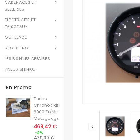
CARENAGES ET

SELLERIES
ELECTRICITE ET

FAISCEAUX
OUTILLAGE

NEO RETRO

LES BONNES AFFAIRES
PNEUS SHINKO
En Promo
Tacho
Chronoclassic
8000 Tr/min
Motogadget
Prix
469,42 €

Prix
-2%
de
479,00 €