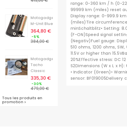
419,00 €
range: 0-360 km / h (0-22
base
99999 km (miles) reset au
Display range: 0-999.9 km 
Motogadget
(miles)Tire circumference 
M-Unit Blue
minSchaltblitz• Setting: 8.
Prix
364,80 €
(F-ON)Speed ​​signal settin
Prix
-5%
de
(Negativ)Fuel gauge: Displ
384,00 €
base
510 ohms, 1200 ohms, SW, 
11.5V or higher than 15.5VB
Motogadget
20%Effective stress: DC 12
Tacho
S2Dimensions (W x L x H): 
Classic
• Indicator (Green)• Warn
Prix
335,30 €
sensor: BF019005Delivery c
Prix
-30%
de
479,00 €
base
Tous les produits en
promotion
