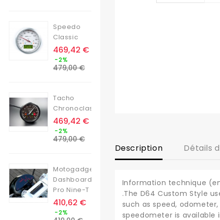
base
Speedo
Classic
Prix
469,42 €
Prix
-2%
de
479,00 €
base
Tacho
Chronoclassic
Prix
469,42 €
Prix
-2%
de
479,00 €
base
Description
Détails 
Motogadget
Dashboard
Information technique (en
Pro Nine-T
.The D64 Custom Style us
Prix
410,62 €
such as speed, odometer, t
Prix
-2%
speedometer is available 
de