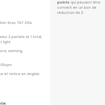
points
qui peuvent être
converti en un bon de
réduction de
3
.
ction Koso TNT D64
ur 2 partiels et 1 total,
t light
utre, warning,
 000rpm
sse et notice en anglais
tie.