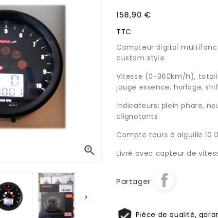
158,90 €
TTC
Compteur digital multifon
custom style
Vitesse (0-360km/h), totalise
jauge essence, horloge, shif
Indicateurs: plein phare, ne
clignotants
Compte tours à aiguille 10

Livré avec capteur de vite
Partager

Pièce de qualité, garan