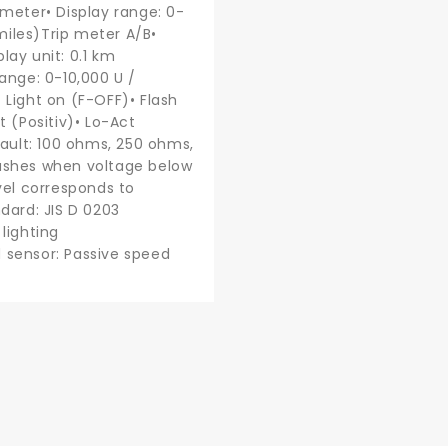
meter• Display range: 0-
miles)Trip meter A/B•
lay unit: 0.1 km
range: 0-10,000 U /
• Light on (F-OFF)• Flash
t (Positiv)• Lo-Act
fault: 100 ohms, 250 ohms,
lashes when voltage below
evel corresponds to
dard: JIS D 0203
lighting
d sensor: Passive speed