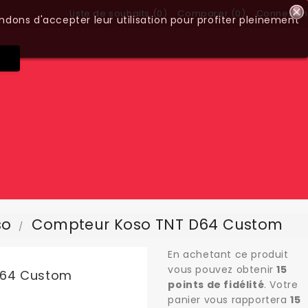
Liste de souhaits (
0
)
Comparer (
0
)
Connexion
ndons d'accepter leur utilisation pour profiter pleinement
so
Compteur Koso TNT D64 Custom
En achetant ce produit
vous pouvez obtenir
15
D64 Custom
points de fidélité
. Votre
panier vous rapportera
15