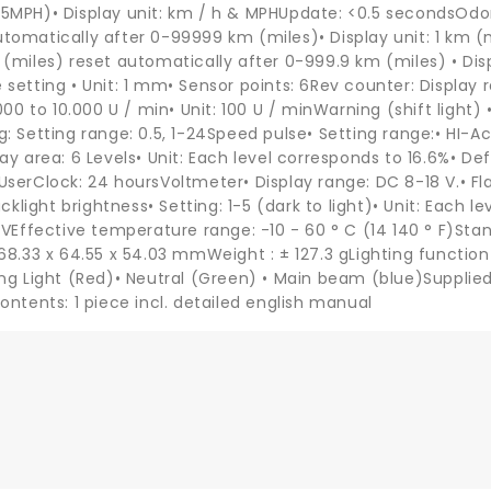
5MPH)• Display unit: km / h & MPHUpdate: <0.5 secondsOdo
tomatically after 0-99999 km (miles)• Display unit: 1 km (
(miles) reset automatically after 0-999.9 km (miles) • Disp
setting • Unit: 1 mm• Sensor points: 6Rev counter: Display 
000 to 10.000 U / min• Unit: 100 U / minWarning (shift light) 
g: Setting range: 0.5, 1-24Speed pulse• Setting range:• HI-Ac
ay area: 6 Levels• Unit: Each level corresponds to 16.6%• De
UserClock: 24 hoursVoltmeter• Display range: DC 8-18 V.• F
acklight brightness• Setting: 1-5 (dark to light)• Unit: Each l
 VEffective temperature range: -10 - 60 ° C (14 140 ° F)Stan
68.33 x 64.55 x 54.03 mmWeight : ± 127.3 gLighting function 
ing Light (Red)• Neutral (Green) • Main beam (blue)Supplie
ontents: 1 piece incl. detailed english manual