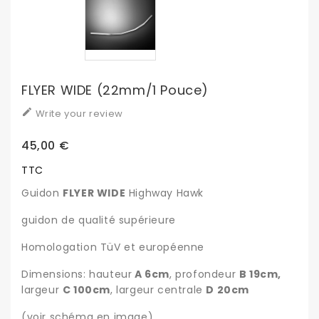
FLYER WIDE (22mm/1 Pouce)

Write your review
45,00 €
TTC
Guidon
FLYER WIDE
Highway Hawk
guidon de qualité supérieure
Homologation TüV et européenne
Dimensions: hauteur
A 6cm
, profondeur
B 19cm,
largeur
C 100cm
, largeur centrale
D 20cm
(voir schéma en image)