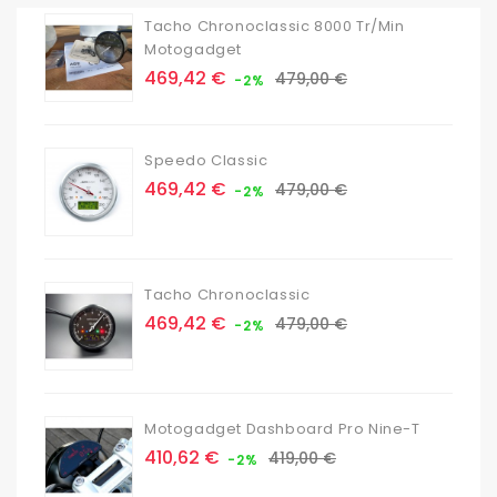
Tacho Chronoclassic 8000 Tr/min
Motogadget
Prix
Prix
469,42 €
479,00 €
-2%
de
base
Speedo Classic
Prix
Prix
469,42 €
479,00 €
-2%
de
base
Tacho Chronoclassic
Prix
Prix
469,42 €
479,00 €
-2%
de
base
Motogadget Dashboard Pro Nine-T
Prix
Prix
410,62 €
419,00 €
-2%
de
base