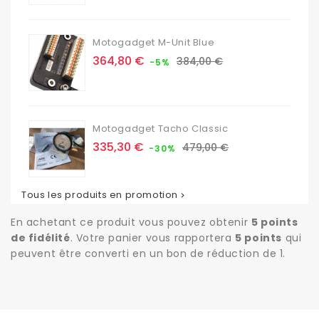
Motogadget M-Unit Blue
Prix
Prix
364,80 €
384,00 €
-5%
de
base
Motogadget Tacho Classic
Prix
Prix
335,30 €
479,00 €
-30%
de
base
Tous les produits en promotion

En achetant ce produit vous pouvez obtenir
5
points
de fidélité
. Votre panier vous rapportera
5
points
qui
peuvent être converti en un bon de réduction de
1
.