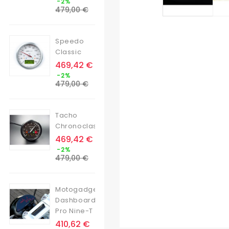
-2%
de
479,00 €
base
Speedo
Classic
Prix
469,42 €
Prix
-2%
de
479,00 €
base
Tacho
Chronoclassic
Prix
469,42 €
Prix
-2%
de
479,00 €
base
Motogadget
Dashboard
Pro Nine-T
Prix
410,62 €