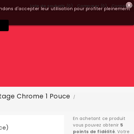
Liste de souhaits (
0
)
Comparer (
0
)
Connexion
ndons d'accepter leur utilisation pour profiter pleinement
tage Chrome 1 Pouce
En achetant ce produit
vous pouvez obtenir
5
ce)
points de fidélité
. Votre