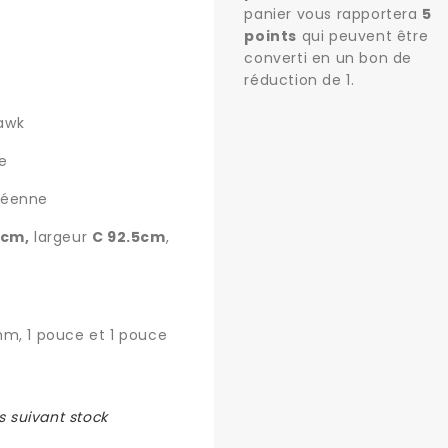
panier vous rapportera
5
points
qui peuvent être
converti en un bon de
réduction de
1
.
awk
re
péenne
9cm,
largeur
C 92.5cm
,
m, 1 pouce et 1 pouce
s suivant stock