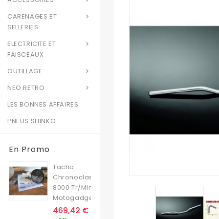
CARENAGES ET

SELLERIES
ELECTRICITE ET

FAISCEAUX
OUTILLAGE

NEO RETRO

LES BONNES AFFAIRES
PNEUS SHINKO
En Promo
Tacho
Chronoclassic
8000 Tr/min
Motogadget
Prix
469,42 €
Prix