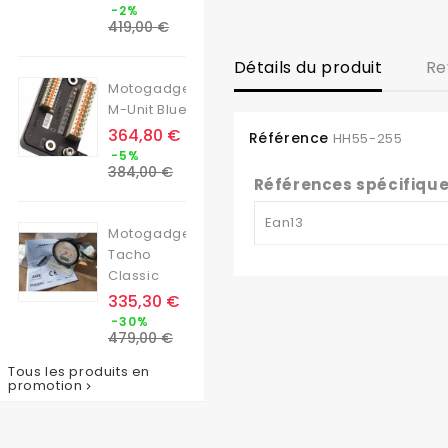
Prix
-2%
de
419,00 €
base
Détails du produit
Re
Motogadget
M-Unit Blue
Prix
364,80 €
Référence
HH55-255
Prix
-5%
de
384,00 €
Références spécifiqu
base
Ean13
Motogadget
Tacho
Classic
Prix
335,30 €
Prix
-30%
de
479,00 €
base
Tous les produits en
promotion
