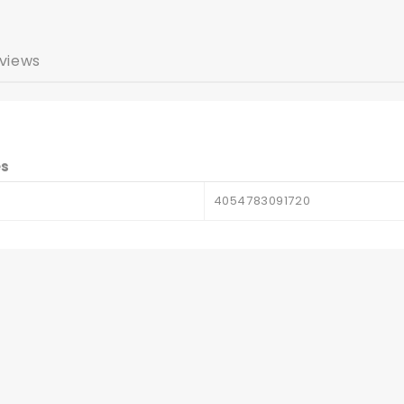
views
es
4054783091720