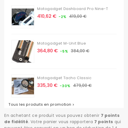
Motogadget Dashboard Pro Nine-T
Prix
Prix
410,62 €
419,00 €
-2%
de
base
Motogadget M-Unit Blue
Prix
Prix
364,80 €
384,00 €
-5%
de
base
Motogadget Tacho Classic
Prix
Prix
335,30 €
479,00 €
-30%
de
base
Tous les produits en promotion

En achetant ce produit vous pouvez obtenir
7
points
de fidélité
. Votre panier vous rapportera
7
points
qui