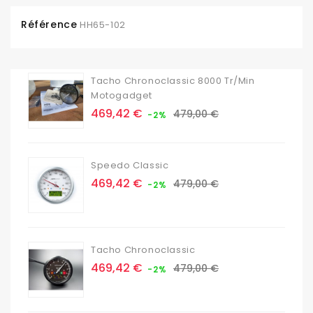
Référence
HH65-102
Tacho Chronoclassic 8000 Tr/min
Motogadget
Prix
Prix
469,42 €
479,00 €
-2%
de
base
Speedo Classic
Prix
Prix
469,42 €
479,00 €
-2%
de
base
Tacho Chronoclassic
Prix
Prix
469,42 €
479,00 €
-2%
de
base