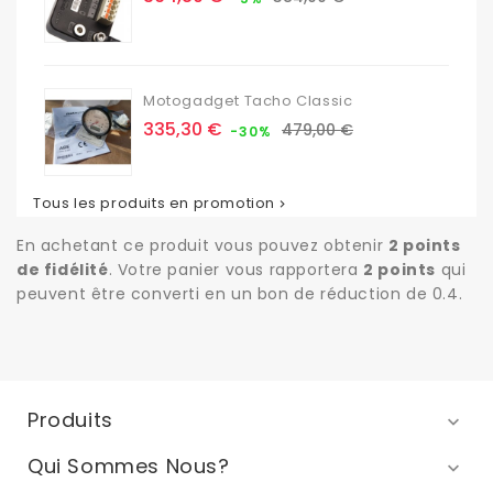
de
base
Motogadget Tacho Classic
Prix
Prix
335,30 €
479,00 €
-30%
de
base
Tous les produits en promotion

En achetant ce produit vous pouvez obtenir
2
points
de fidélité
. Votre panier vous rapportera
2
points
qui
peuvent être converti en un bon de réduction de
0.4
.
Produits

Qui Sommes Nous?
