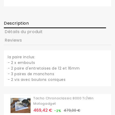
Description
Détails du produit
Reviews
la paire inclus:
- 2 x embouts
- 2 paire d'entretoises de 12 et 16mm
- 3 paires de manchons
- 2 vis avec boulons coniques
Tacho Chronoclassic 8000 Tr/min
Motogadget
Prix
Prix
469,42 €
479,00 €
-2%
de