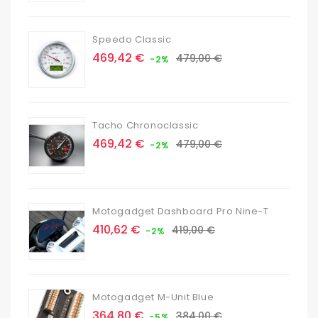
base
Speedo Classic
Prix
Prix
469,42 €
479,00 €
-2%
de
base
Tacho Chronoclassic
Prix
Prix
469,42 €
479,00 €
-2%
de
base
Motogadget Dashboard Pro Nine-T
Prix
Prix
410,62 €
419,00 €
-2%
de
base
Motogadget M-Unit Blue
Prix
Prix
364,80 €
384,00 €
-5%