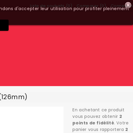
Liste de souhaits (
0
)
Comparer (
0
)
Connexion
ndons d'accepter leur utilisation pour profiter pleinement
 (126mm)
En achetant ce produit
vous pouvez obtenir
2
points de fidélité
. Votre
panier vous rapportera
2