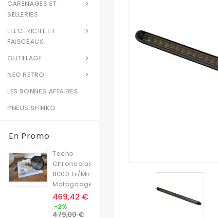
CARENAGES ET

SELLERIES
ELECTRICITE ET

FAISCEAUX
OUTILLAGE

NEO RETRO

LES BONNES AFFAIRES
PNEUS SHINKO
En Promo
Tacho
Chronoclassic
8000 Tr/min
Motogadget
Prix
469,42 €
Prix
-2%
de
479,00 €