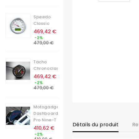
base
Speedo
Classic
Prix
469,42 €
Prix
-2%
de
479,00 €
base
Tacho
Chronoclassic
Prix
469,42 €
Prix
-2%
de
479,00 €
base
Motogadget
Dashboard
Pro Nine-T
Détails du produit
Re
Prix
410,62 €
Prix
-2%
de