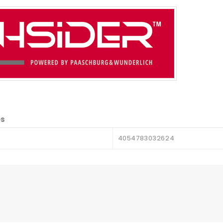
es
4054783032624