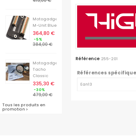
419,00 €
base
Motogadget
M-Unit Blue
Prix
364,80 €
Prix
-5%
de
384,00 €
base
Référence
255-201
Motogadget
Tacho
Références spécifiqu
Classic
Prix
335,30 €
Ean13
Prix
-30%
de
479,00 €
base
Tous les produits en
promotion
