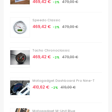
Prix
Prix
469,42 €
479,00 €
-2%
de
base
Speedo Classic
Prix
Prix
469,42 €
479,00 €
-2%
de
base
Tacho Chronoclassic
Prix
Prix
469,42 €
479,00 €
-2%
de
base
Motogadget Dashboard Pro Nine-T
Prix
Prix
410,62 €
419,00 €
-2%
de
base
Motogadget M-Unit Blue