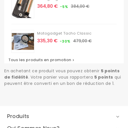
Prix
Prix
364,80 €
384,00 €
-5%
de
base
Motogadget Tacho Classic
Prix
Prix
335,30 €
479,00 €
-30%
de
base
Tous les produits en promotion

En achetant ce produit vous pouvez obtenir
5
points
de fidélité
. Votre panier vous rapportera
5
points
qui
peuvent être converti en un bon de réduction de
1
.
Produits
