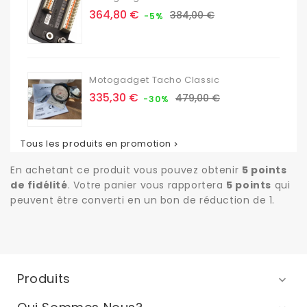
Prix
Prix
364,80 €
384,00 €
-5%
de
base
Motogadget Tacho Classic
Prix
Prix
335,30 €
479,00 €
-30%
de
base
Tous les produits en promotion

En achetant ce produit vous pouvez obtenir
5
points
de fidélité
. Votre panier vous rapportera
5
points
qui
peuvent être converti en un bon de réduction de
1
.
Produits
