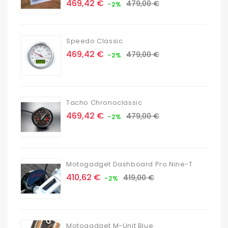
Prix
Prix
469,42 €
479,00 €
-2%
de
base
Speedo Classic
Prix
Prix
469,42 €
479,00 €
-2%
de
base
Tacho Chronoclassic
Prix
Prix
469,42 €
479,00 €
-2%
de
base
Motogadget Dashboard Pro Nine-T
Prix
Prix
410,62 €
419,00 €
-2%
de
base
Motogadget M-Unit Blue