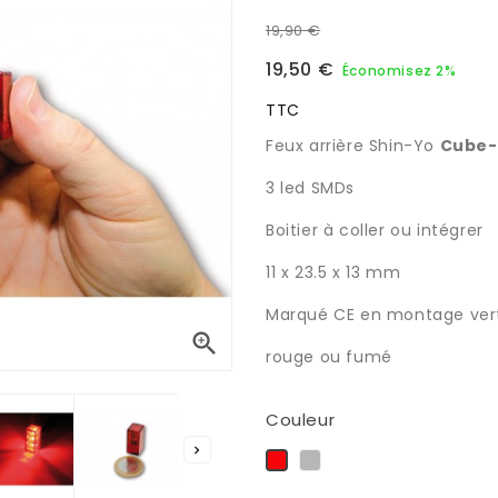
19,90 €
19,50 €
Économisez 2%
TTC
Feux arrière Shin-Yo
Cube-
3 led SMDs
Boitier à coller ou intégrer
11 x 23.5 x 13 mm
Marqué CE en montage vert

rouge ou fumé
Couleur

Fumée
Rouge