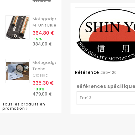
419,00 €
base
Motogadget
M-Unit Blue
Prix
364,80 €
Prix
-5%
de
384,00 €
base
Motogadget
Tacho
Référence
255-126
Classic
Prix
335,30 €
Références spécifiqu
Prix
-30%
de
479,00 €
Ean13
base
Tous les produits en
promotion
