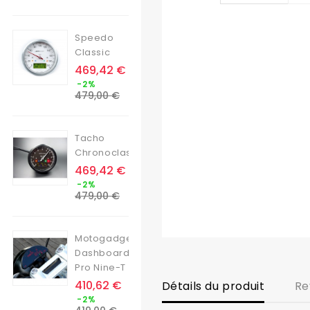
base
Speedo
Classic
Prix
469,42 €
Prix
-2%
de
479,00 €
base
Tacho
Chronoclassic
Prix
469,42 €
Prix
-2%
de
479,00 €
base
Motogadget
Dashboard
Pro Nine-T
Prix
410,62 €
Détails du produit
Re
Prix
-2%
de