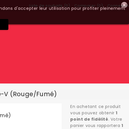
Liste de souhaits (
0
)
Comparer (
0
)
Connexion
ndons d'accepter leur utilisation pour profiter pleinement
e-V (rouge/fumé)
En achetant ce produit
vous pouvez obtenir
1
umé)
point de fidélité
. Votre
panier vous rapportera
1