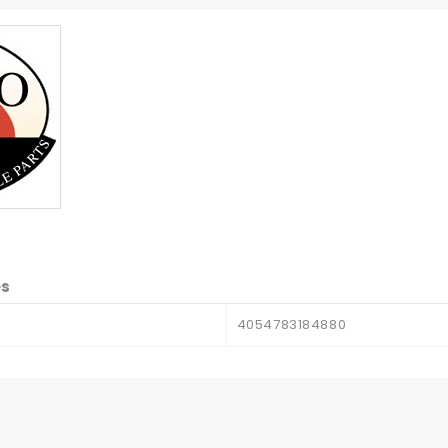
es
4054783184880