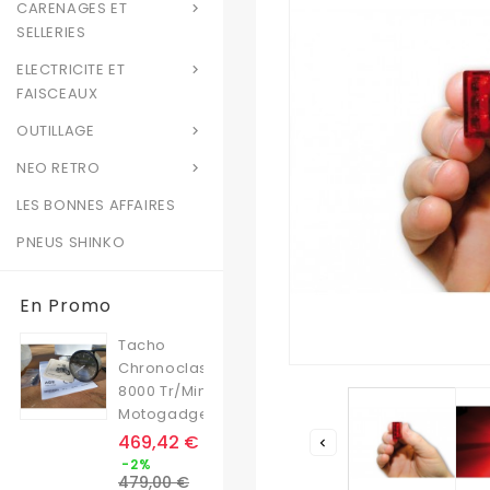
CARENAGES ET

SELLERIES
ELECTRICITE ET

FAISCEAUX
OUTILLAGE

NEO RETRO

LES BONNES AFFAIRES
PNEUS SHINKO
En Promo
Tacho
Chronoclassic
8000 Tr/min
Motogadget
Prix
469,42 €

Prix
-2%
de
479,00 €