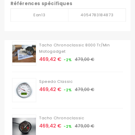
Références spécifiques
Ean13
4054783184873
Tacho Chronoclassic 8000 Tr/min
Motogadget
Prix
Prix
469,42 €
479,00 €
-2%
de
base
Speedo Classic
Prix
Prix
469,42 €
479,00 €
-2%
de
base
Tacho Chronoclassic
Prix
Prix
469,42 €
479,00 €
-2%
de