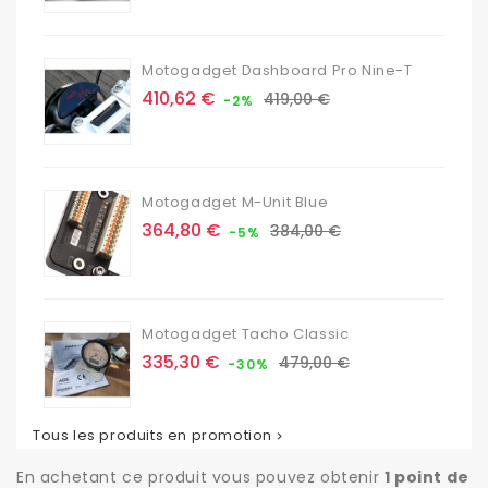
base
Motogadget Dashboard Pro Nine-T
Prix
Prix
410,62 €
419,00 €
-2%
de
base
Motogadget M-Unit Blue
Prix
Prix
364,80 €
384,00 €
-5%
de
base
Motogadget Tacho Classic
Prix
Prix
335,30 €
479,00 €
-30%
de
base
Tous les produits en promotion

En achetant ce produit vous pouvez obtenir
1
point de