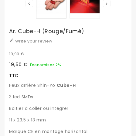


Ar. Cube-H (rouge/fumé)

Write your review
19,90 €
19,50 €
Économisez 2%
TTC
Feux arrière Shin-Yo
Cube-H
3 led SMDs
Boitier à coller ou intégrer
11 x 23.5 x 13 mm
Marqué CE en montage horizontal