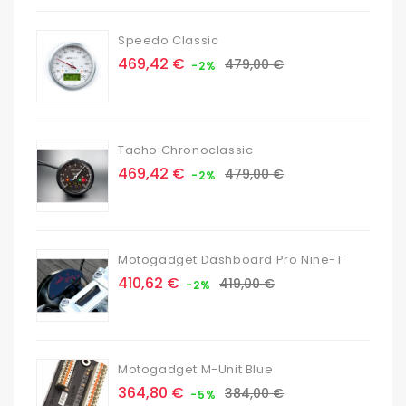
base
Speedo Classic
Prix
Prix
469,42 €
479,00 €
-2%
de
base
Tacho Chronoclassic
Prix
Prix
469,42 €
479,00 €
-2%
de
base
Motogadget Dashboard Pro Nine-T
Prix
Prix
410,62 €
419,00 €
-2%
de
base
Motogadget M-Unit Blue
Prix
Prix
364,80 €
384,00 €
-5%