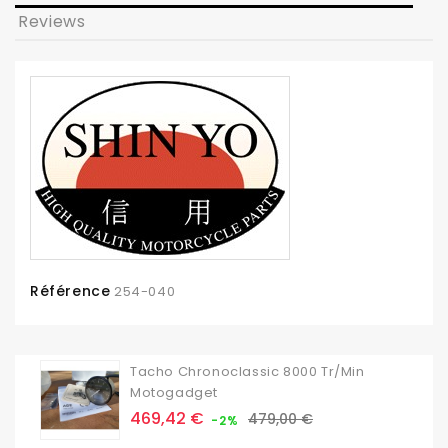
Reviews
Référence
254-040
Tacho Chronoclassic 8000 Tr/min
Motogadget
Prix
Prix
469,42 €
479,00 €
-2%
de