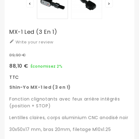


MX-1 Led (3 En 1)

Write your review
89,90 €
88,10 €
Économisez 2%
TTC
Shin-Yo MX-1 led (3 en 1)
Fonction clignotants avec feux arrière intégrés
(position + STOP)
Lentilles claires, corps aluminium CNC anodisé noir
30x50x17 mm, bras 20mm, filetage M10x1.25