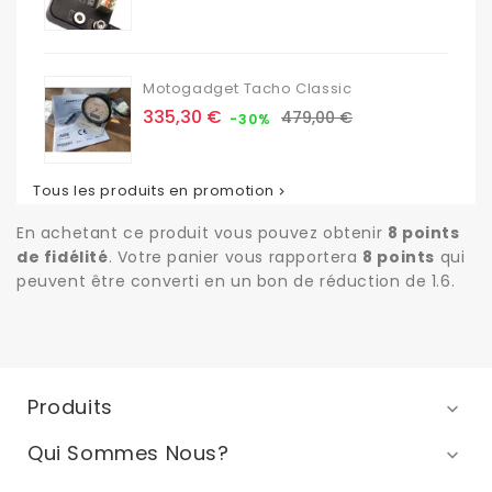
de
base
Motogadget Tacho Classic
Prix
Prix
335,30 €
479,00 €
-30%
de
base
Tous les produits en promotion

En achetant ce produit vous pouvez obtenir
8
points
de fidélité
. Votre panier vous rapportera
8
points
qui
peuvent être converti en un bon de réduction de
1.6
.
Produits

Qui Sommes Nous?
