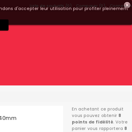
Liste de souhaits (
0
)
Comparer (
0
)
Connexion
ndons d'accepter leur utilisation pour profiter pleinement
En achetant ce produit
vous pouvez obtenir
8
 140mm
points de fidélité
. Votre
panier vous rapportera
8