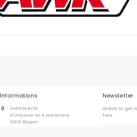
Informations
Newsletter
GARAGEAVUE
Wants to get l

31 impasse du 4 septembre
free.
33130 Bègles
France