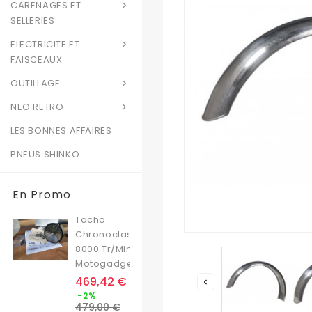
CARENAGES ET

SELLERIES
ELECTRICITE ET

FAISCEAUX
OUTILLAGE

NEO RETRO

LES BONNES AFFAIRES
PNEUS SHINKO
En Promo
Tacho
Chronoclassic
8000 Tr/min
Motogadget
Prix
469,42 €

Prix
-2%
de
479,00 €