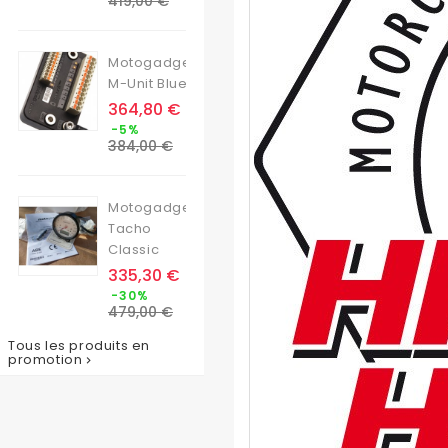
419,00 €
base
Motogadget
M-Unit Blue
Prix
364,80 €
Prix
-5%
de
384,00 €
base
Motogadget
Tacho
Classic
Prix
335,30 €
Prix
-30%
de
479,00 €
base
Tous les produits en
promotion
