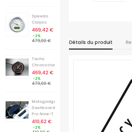
base
Speedo
Classic
Prix
469,42 €
Prix
-2%
de
479,00 €
Détails du produit
Re
base
Tacho
Chronoclassic
Prix
469,42 €
Prix
-2%
de
479,00 €
base
Motogadget
Dashboard
Pro Nine-T
Prix
410,62 €
Prix
-2%
de